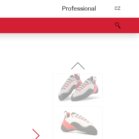
Professional
CZ
rnění
Partneři
B2B portál
Prohlášení o shodě
Události
Bouldering
Lezecká stěna
Via Ferrata
Vícedélky/tradiční