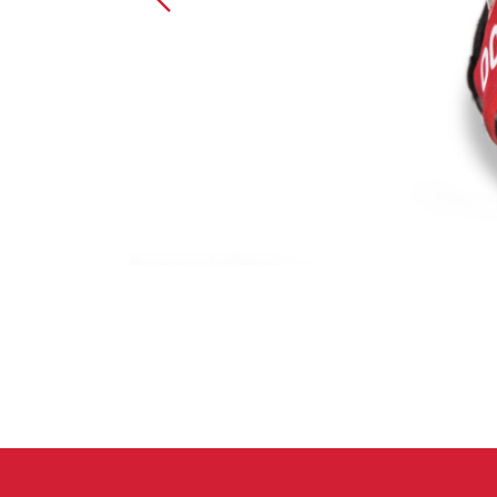
Spárové rukavice
Lezecké
Muži
Ženy