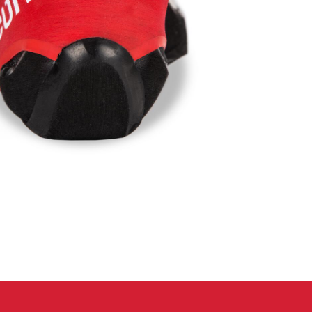
 oblečení
Kalhoty
Trika
Bundy
Kalhoty
Trika
Bundy