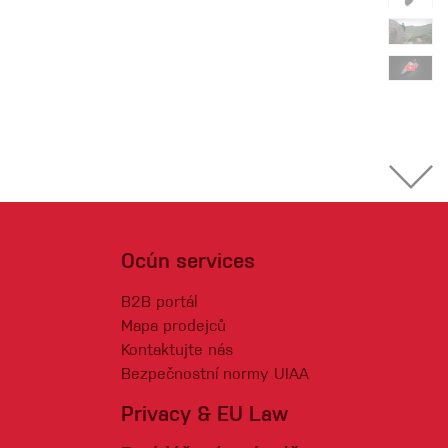
Ocún services
B2B portál
Mapa prodejců
Kontaktujte nás
Bezpečnostní normy UIAA
Privacy & EU Law