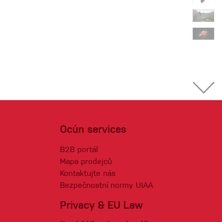
Ocún services
B2B portál
Mapa prodejců
Kontaktujte nás
Bezpečnostní normy UIAA
Privacy & EU Law