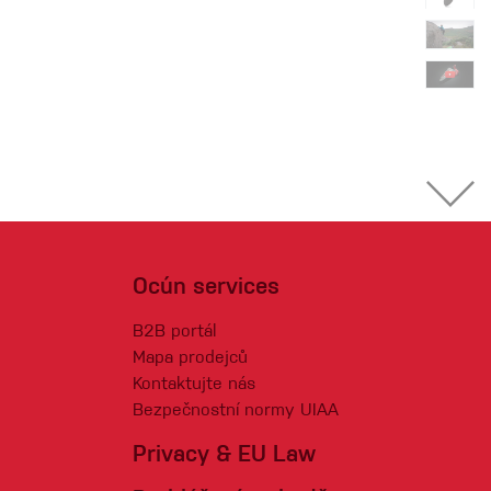
Ocún services
B2B portál
Mapa prodejců
Kontaktujte nás
Bezpečnostní normy UIAA
Privacy & EU Law