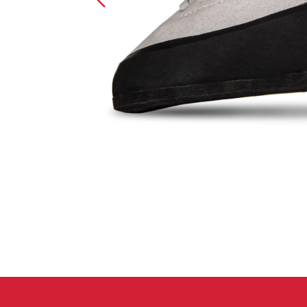
Spárové rukavice
Lezecké
Muži
Ženy