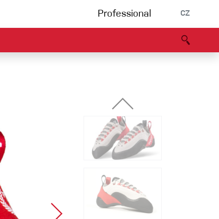
Professional
CZ
rnění
Partneři
B2B portál
Prohlášení o shodě
Události
Bouldering
Lezecká stěna
Via Ferrata
Vícedélky/tradiční