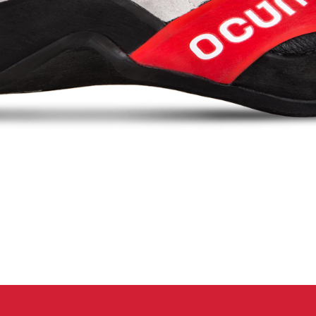
 oblečení
Kalhoty
Trika
Bundy
Kalhoty
Trika
Bundy