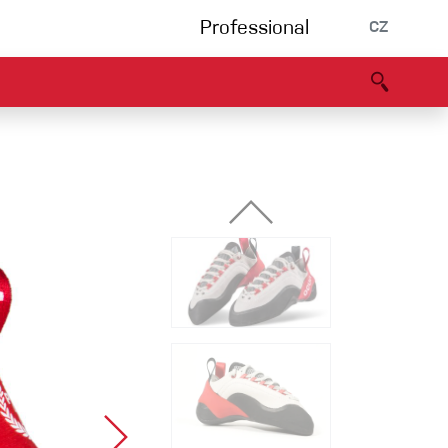
Professional
CZ
rnění
Partneři
B2B portál
Prohlášení o shodě
Události
Bouldering
Lezecká stěna
Via Ferrata
Vícedélky/tradiční