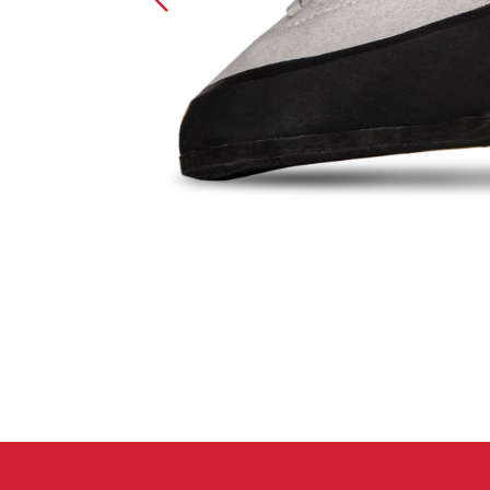
Spárové rukavice
Lezecké
Muži
Ženy