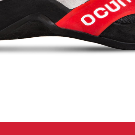
 oblečení
Kalhoty
Trika
Bundy
Kalhoty
Trika
Bundy