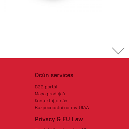
Ocún services
B2B portál
Mapa prodejců
Kontaktujte nás
Bezpečnostní normy UIAA
Privacy & EU Law