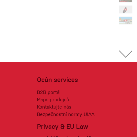
Ocún services
B2B portál
Mapa prodejců
Kontaktujte nás
Bezpečnostní normy UIAA
Privacy & EU Law