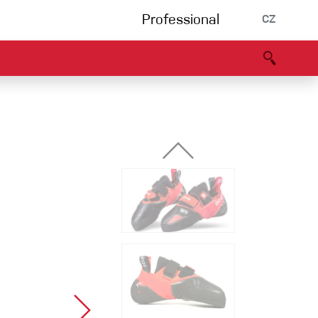
Professional
CZ
rnění
Partneři
B2B portál
Prohlášení o shodě
Události
Bouldering
Lezecká stěna
Via Ferrata
Vícedélky/tradiční