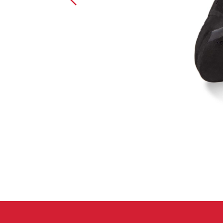
Spárové rukavice
Lezecké
Muži
Ženy