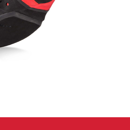
 oblečení
Kalhoty
Trika
Bundy
Kalhoty
Trika
Bundy