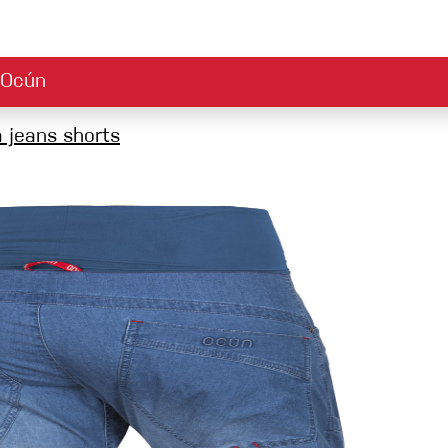
Ocún
e
Příslušenství
 jeans shorts
 stažení
držitelnost
Reklamace
Ambasadoři
Bezpečnostní upozo
Pracovní pozice
B
Climbing guide
Příběhy
Magnézium a tejpy
ové sety
Pytlíky na magnezium
Chyty
Technické pomůcky