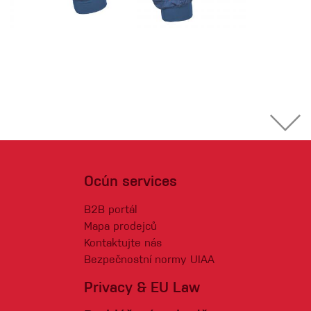
Ocún services
B2B portál
Mapa prodejců
Kontaktujte nás
Bezpečnostní normy UIAA
Privacy & EU Law