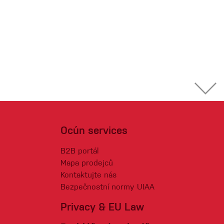
Ocún services
B2B portál
Mapa prodejců
Kontaktujte nás
Bezpečnostní normy UIAA
Privacy & EU Law