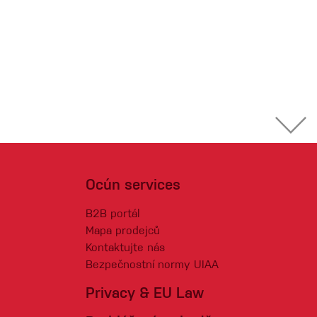
Ocún services
B2B portál
Mapa prodejců
Kontaktujte nás
Bezpečnostní normy UIAA
Privacy & EU Law