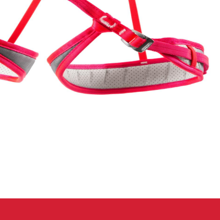
 oblečení
Kalhoty
Trika
Bundy
Kalhoty
Trika
Bundy