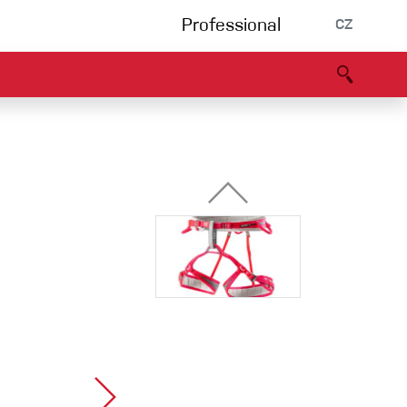
Professional
CZ
rnění
Partneři
B2B portál
Prohlášení o shodě
Události
Bouldering
Lezecká stěna
Via Ferrata
Vícedélky/tradiční