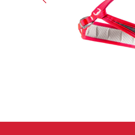
Spárové rukavice
Lezecké
Muži
Ženy