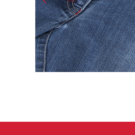
Spárové rukavice
Lezecké
Muži
Ženy