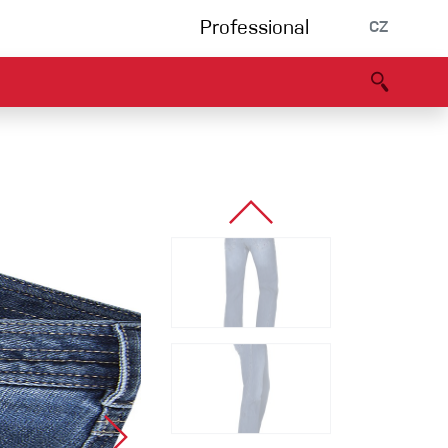
Professional
CZ
rnění
Partneři
B2B portál
Prohlášení o shodě
Události
Bouldering
Lezecká stěna
Via Ferrata
Vícedélky/tradiční