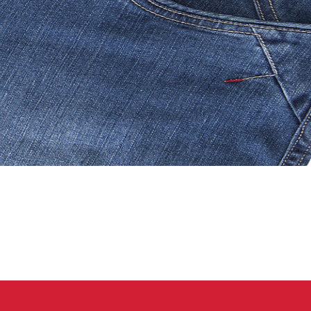
 oblečení
Kalhoty
Trika
Bundy
Kalhoty
Trika
Bundy