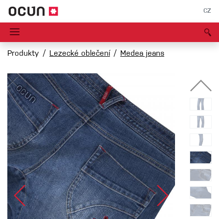
CZ
Produkty
Lezecké oblečení
Medea jeans