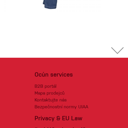
Ocún services
B2B portál
Mapa prodejců
Kontaktujte nás
Bezpečnostní normy UIAA
Privacy & EU Law