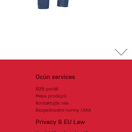
Ocún services
B2B portál
Mapa prodejců
Kontaktujte nás
Bezpečnostní normy UIAA
Privacy & EU Law