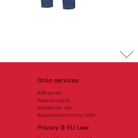
Ocún services
B2B portál
Mapa prodejců
Kontaktujte nás
Bezpečnostní normy UIAA
Privacy & EU Law