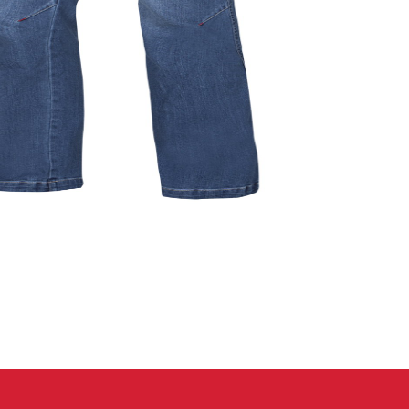
 oblečení
Kalhoty
Trika
Bundy
Kalhoty
Trika
Bundy