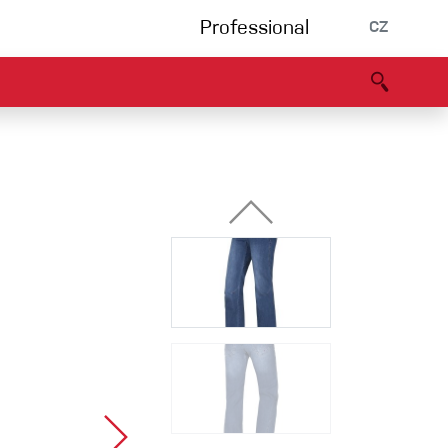
Professional
CZ
rnění
Partneři
B2B portál
Prohlášení o shodě
Události
Bouldering
Lezecká stěna
Via Ferrata
Vícedélky/tradiční