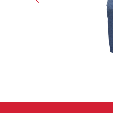
Spárové rukavice
Lezecké
Muži
Ženy