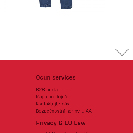
Ocún services
B2B portál
Mapa prodejců
Kontaktujte nás
Bezpečnostní normy UIAA
Privacy & EU Law