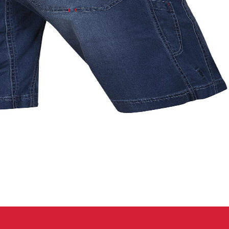
 oblečení
Kalhoty
Trika
Bundy
Kalhoty
Trika
Bundy