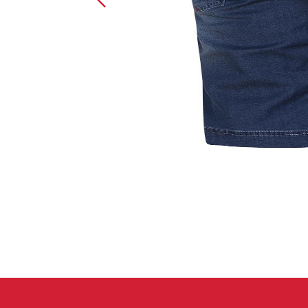
Spárové rukavice
Lezecké
Muži
Ženy