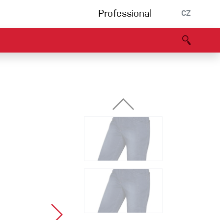
Professional
CZ
rnění
Partneři
B2B portál
Prohlášení o shodě
Události
Bouldering
Lezecká stěna
Via Ferrata
Vícedélky/tradiční