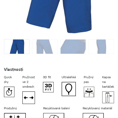
Vlastnosti
Quick
Pružnost
3D fit
Ultralehké
Pružný
Kapsa
dry
ve 2
pas
na
směrech
kartáček
Prodyšný
Recyklované balení
Recyklovaný materiál