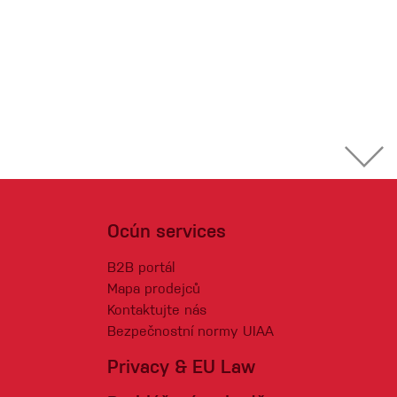
Ocún services
B2B portál
Mapa prodejců
Kontaktujte nás
Bezpečnostní normy UIAA
Privacy & EU Law