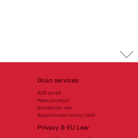
Ocún services
B2B portál
Mapa prodejců
Kontaktujte nás
Bezpečnostní normy UIAA
Privacy & EU Law