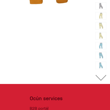
Ocún services
B2B portál