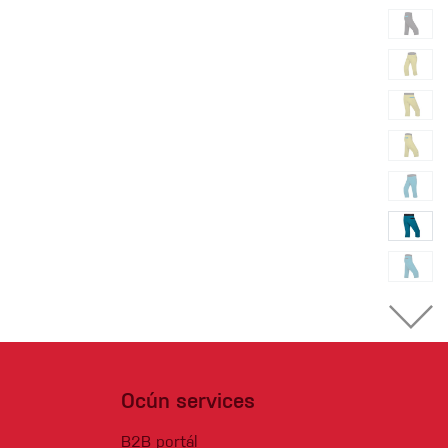
Ocún services
B2B portál