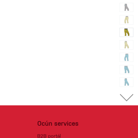
Ocún services
B2B portál