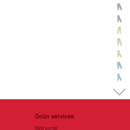
Ocún services
B2B portál