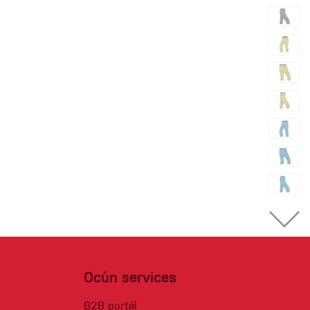
Ocún services
B2B portál