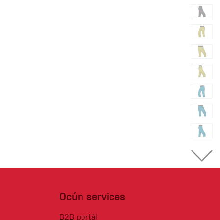
Ocún services
B2B portál