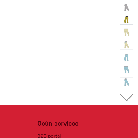
Ocún services
B2B portál