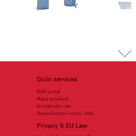
Ocún services
B2B portál
Mapa prodejců
Kontaktujte nás
Bezpečnostní normy UIAA
Privacy & EU Law