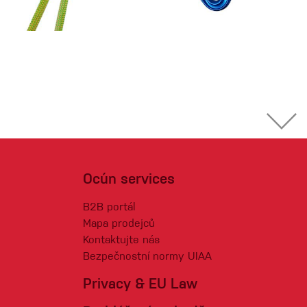
Ocún services
B2B portál
Mapa prodejců
Kontaktujte nás
Bezpečnostní normy UIAA
Privacy & EU Law