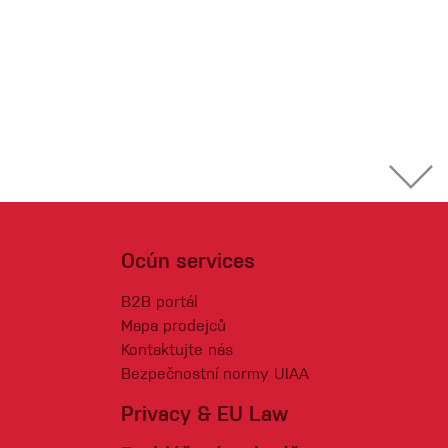
Ocún services
B2B portál
Mapa prodejců
Kontaktujte nás
Bezpečnostní normy UIAA
Privacy & EU Law