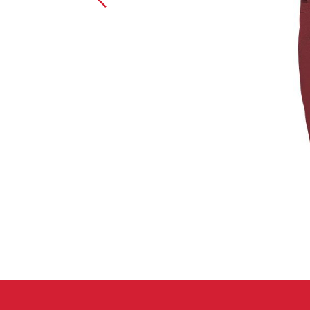
Spárové rukavice
Lezecké
Muži
Ženy