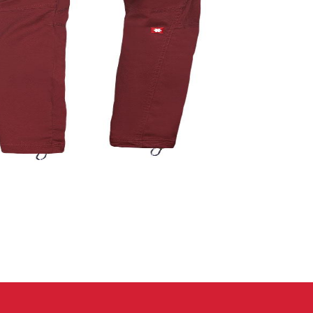
 oblečení
Kalhoty
Trika
Bundy
Kalhoty
Trika
Bundy