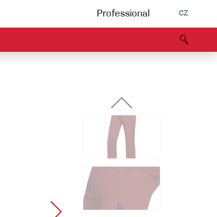
Professional
CZ
rnění
Partneři
B2B portál
Prohlášení o shodě
Události
Bouldering
Lezecká stěna
Via Ferrata
Vícedélky/tradiční