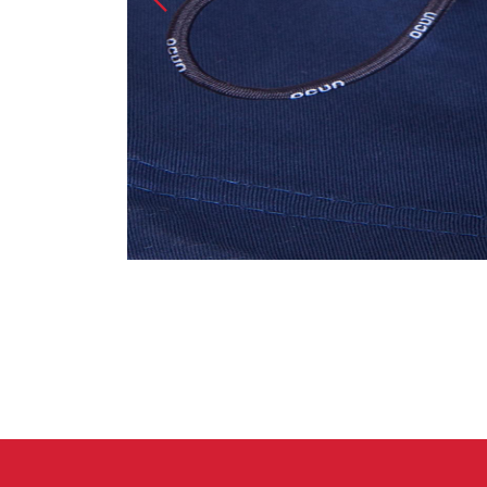
Spárové rukavice
Lezecké
Muži
Ženy