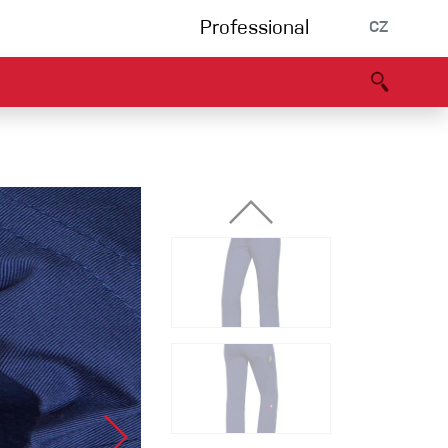
Professional
CZ
rnění
Partneři
B2B portál
Prohlášení o shodě
Události
Bouldering
Lezecká stěna
Via Ferrata
Vícedélky/tradiční