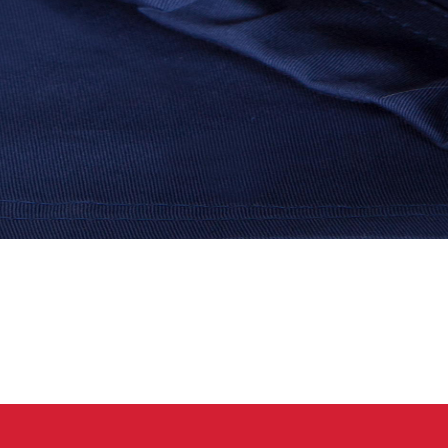
 oblečení
Kalhoty
Trika
Bundy
Kalhoty
Trika
Bundy