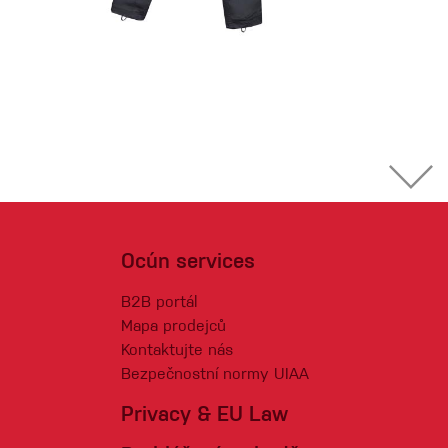
Ocún services
B2B portál
Mapa prodejců
Kontaktujte nás
Bezpečnostní normy UIAA
Privacy & EU Law