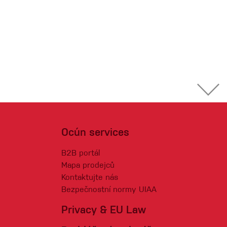
Ocún services
B2B portál
Mapa prodejců
Kontaktujte nás
Bezpečnostní normy UIAA
Privacy & EU Law