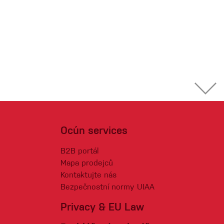
Ocún services
B2B portál
Mapa prodejců
Kontaktujte nás
Bezpečnostní normy UIAA
Privacy & EU Law