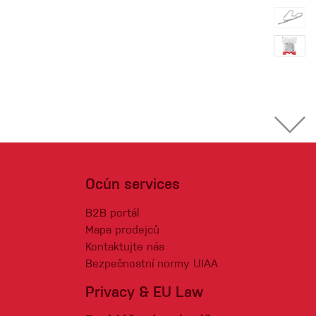
Ocún services
B2B portál
Mapa prodejců
Kontaktujte nás
Bezpečnostní normy UIAA
Privacy & EU Law