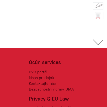
Ocún services
B2B portál
Mapa prodejců
Kontaktujte nás
Bezpečnostní normy UIAA
Privacy & EU Law