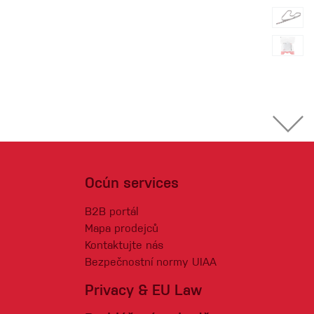
Ocún services
B2B portál
Mapa prodejců
Kontaktujte nás
Bezpečnostní normy UIAA
Privacy & EU Law