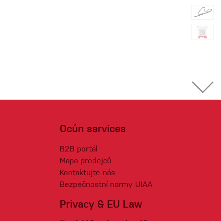
Ocún services
B2B portál
Mapa prodejců
Kontaktujte nás
Bezpečnostní normy UIAA
Privacy & EU Law