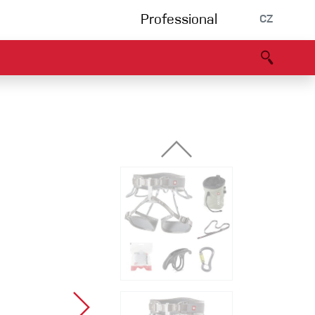
Professional
CZ
rnění
Partneři
B2B portál
Prohlášení o shodě
Události
Bouldering
Lezecká stěna
Via Ferrata
Vícedélky/tradiční