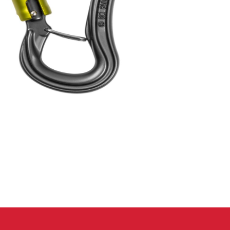
 oblečení
Kalhoty
Trika
Bundy
Kalhoty
Trika
Bundy