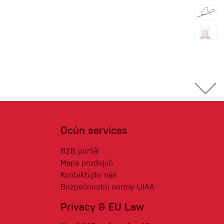
Ocún services
B2B portál
Mapa prodejců
Kontaktujte nás
Bezpečnostní normy UIAA
Privacy & EU Law