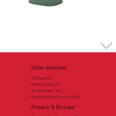
Ocún services
B2B portál
Mapa prodejců
Kontaktujte nás
Bezpečnostní normy UIAA
Privacy & EU Law