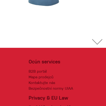
Ocún services
B2B portál
Mapa prodejců
Kontaktujte nás
Bezpečnostní normy UIAA
Privacy & EU Law