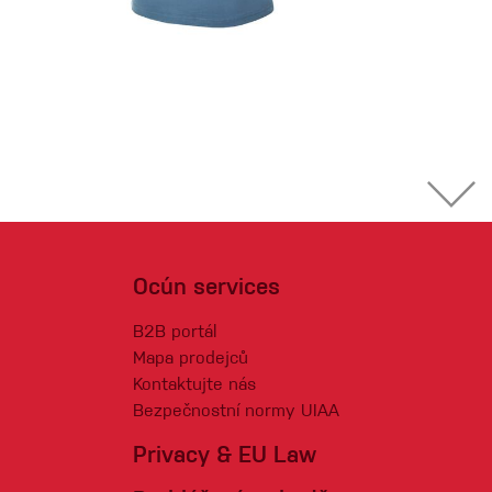
Ocún services
B2B portál
Mapa prodejců
Kontaktujte nás
Bezpečnostní normy UIAA
Privacy & EU Law