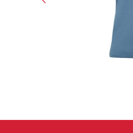
Spárové rukavice
Lezecké
Muži
Ženy