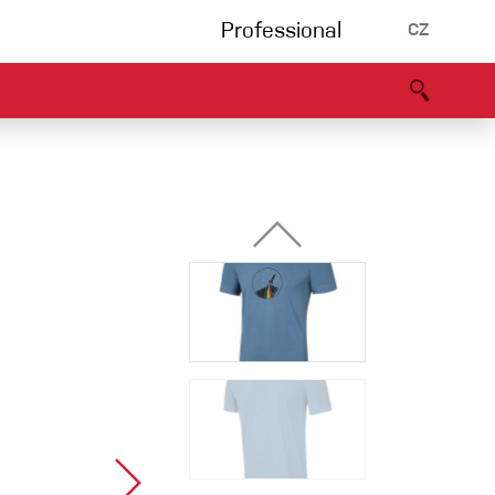
Professional
CZ
rnění
Partneři
B2B portál
Prohlášení o shodě
Události
Bouldering
Lezecká stěna
Via Ferrata
Vícedélky/tradiční