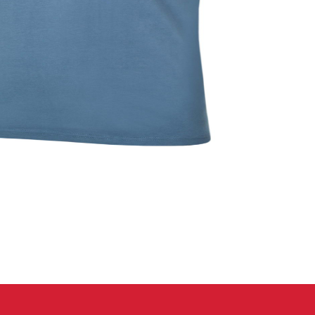
 oblečení
Kalhoty
Trika
Bundy
Kalhoty
Trika
Bundy